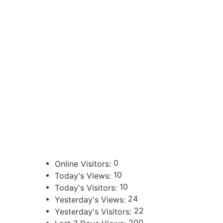
CONTACTOS
sibju@justiciajujuy.gov.ar
388 423-8001
ENLACES DE INTERÉS
Poder Judicial de la Provincia de Jujuy
0
Online Visitors:
10
Today's Views:
10
Today's Visitors:
24
Yesterday's Views:
22
Yesterday's Visitors:
200