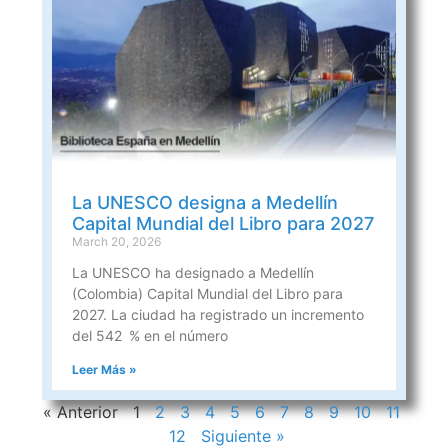
La UNESCO designa a Medellín
Capital Mundial del Libro para 2027
March 20, 2026
La UNESCO ha designado a Medellín
(Colombia) Capital Mundial del Libro para
2027. La ciudad ha registrado un incremento
del 542 % en el número
Leer Más »
« Anterior
1
2
3
4
5
6
7
8
9
10
11
12
Siguiente »