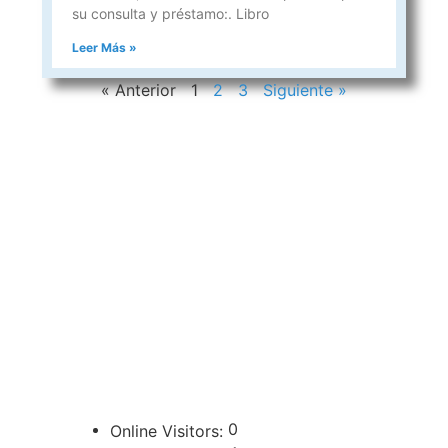
su consulta y préstamo:. Libro
Leer Más »
« Anterior
1
2
3
Siguiente »
CONTACTOS
sibju@justiciajujuy.gov.ar
388 423-8001
ENLACES DE INTERÉS
Poder Judicial de la Provincia de Jujuy
0
Online Visitors: