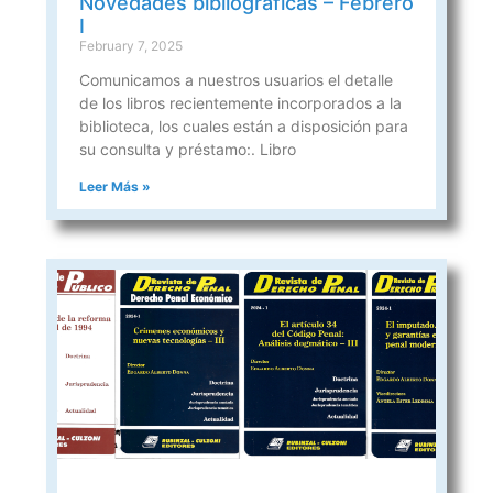
Novedades bibliográficas – Febrero
I
February 7, 2025
Comunicamos a nuestros usuarios el detalle
de los libros recientemente incorporados a la
biblioteca, los cuales están a disposición para
su consulta y préstamo:. Libro
Leer Más »