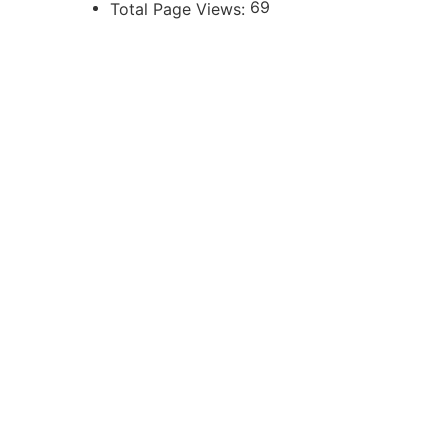
69
Total Page Views:
UBICACIÓN
Independencia 360 - Planta Baja