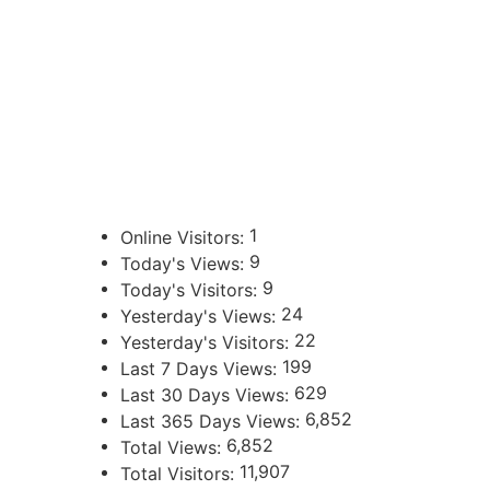
CONTACTOS
sibju@justiciajujuy.gov.ar
388 423-8001
ENLACES DE INTERÉS
Poder Judicial de la Provincia de Jujuy
1
Online Visitors:
9
Today's Views:
9
Today's Visitors:
24
Yesterday's Views:
22
Yesterday's Visitors:
199
Last 7 Days Views:
629
Last 30 Days Views:
6,852
Last 365 Days Views:
6,852
Total Views:
11,907
Total Visitors: