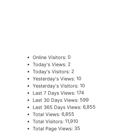
sibju@justiciajujuy.gov.ar
388 423-8001
ENLACES DE INTERÉS
Poder Judicial de la Provincia de Jujuy
0
Online Visitors:
2
Today's Views:
2
Today's Visitors:
10
Yesterday's Views:
10
Yesterday's Visitors:
174
Last 7 Days Views:
599
Last 30 Days Views:
6,855
Last 365 Days Views:
6,855
Total Views:
11,910
Total Visitors:
35
Total Page Views: