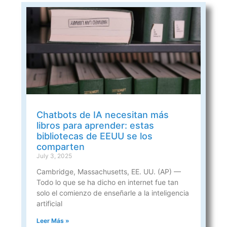
Chatbots de IA necesitan más
libros para aprender: estas
bibliotecas de EEUU se los
comparten
July 3, 2025
Cambridge, Massachusetts, EE. UU. (AP) —
Todo lo que se ha dicho en internet fue tan
solo el comienzo de enseñarle a la inteligencia
artificial
Leer Más »