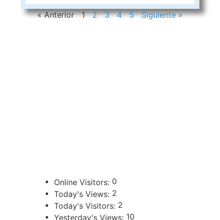
« Anterior
1
2
3
4
5
Siguiente »
CONTACTOS
sibju@justiciajujuy.gov.ar
388 423-8001
ENLACES DE INTERÉS
Poder Judicial de la Provincia de Jujuy
0
Online Visitors:
2
Today's Views:
2
Today's Visitors:
10
Yesterday's Views: