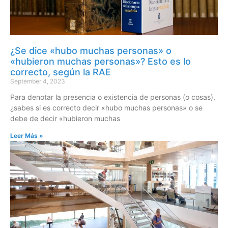
¿Se dice «hubo muchas personas» o
«hubieron muchas personas»? Esto es lo
correcto, según la RAE
September 4, 2023
Para denotar la presencia o existencia de personas (o cosas),
¿sabes si es correcto decir «hubo muchas personas» o se
debe de decir «hubieron muchas
Leer Más »