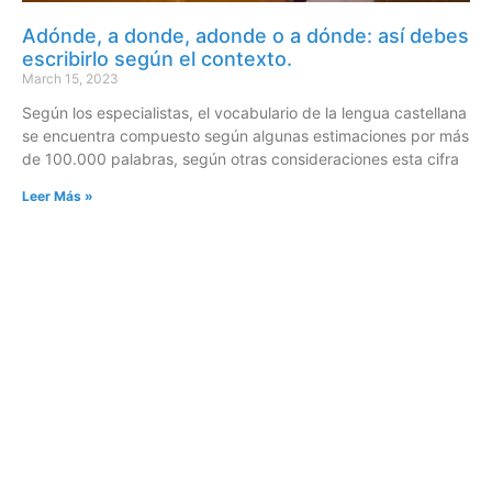
Adónde, a donde, adonde o a dónde: así debes
escribirlo según el contexto.
March 15, 2023
Según los especialistas, el vocabulario de la lengua castellana
se encuentra compuesto según algunas estimaciones por más
de 100.000 palabras, según otras consideraciones esta cifra
Leer Más »
CONTACTOS
sibju@justiciajujuy.gov.ar
388 423-8001
ENLACES DE INTERÉS
Poder Judicial de la Provincia de Jujuy