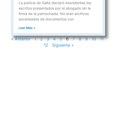
La justicia de Salta declaró inexistentes los
escritos presentados por el abogado sin la
firma de la patrocinada. No eran archivos
escaneados de documentos con
Leer Más »
« Anterior
1
2
3
4
5
6
7
8
9
10
11
12
Siguiente »
CONTACTOS
sibju@justiciajujuy.gov.ar
388 423-8001
ENLACES DE INTERÉS