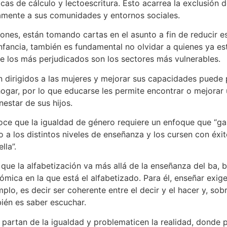
cas de cálculo y lectoescritura. Esto acarrea la exclusión 
namente a sus comunidades y entornos sociales.
siones, están tomando cartas en el asunto a fin de reducir
fancia, también es fundamental no olvidar a quienes ya est
ue los más perjudicados son los sectores más vulnerables.
 dirigidos a las mujeres y mejorar sus capacidades puede p
gar, por lo que educarse les permite encontrar o mejorar 
nestar de sus hijos.
 que la igualdad de género requiere un enfoque que “garan
a los distintos niveles de enseñanza y los cursen con éxi
lla”.
que la alfabetización va más allá de la enseñanza del ba, b
conómica en la que está el alfabetizado. Para él, enseñar exi
mplo, es decir ser coherente entre el decir y el hacer y, so
bién es saber escuchar.
 partan de la igualdad y problematicen la realidad, donde 