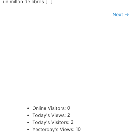
un millón de libros […]
Next
→
CONTACTOS
sibju@justiciajujuy.gov.ar
388 423-8001
ENLACES DE INTERÉS
Poder Judicial de la Provincia de Jujuy
0
Online Visitors:
2
Today's Views:
2
Today's Visitors:
10
Yesterday's Views: