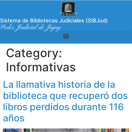
Sistema de Bibliotecas Judiciales (SIBJud)
Poder Judicial de Jujuy
Category:
Informativas
La llamativa historia de la
biblioteca que recuperó dos
libros perdidos durante 116
años