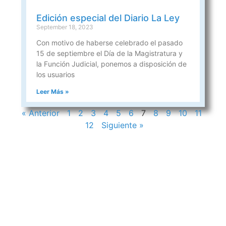
Edición especial del Diario La Ley
September 18, 2023
Con motivo de haberse celebrado el pasado
15 de septiembre el Día de la Magistratura y
la Función Judicial, ponemos a disposición de
los usuarios
Leer Más »
« Anterior
1
2
3
4
5
6
7
8
9
10
11
12
Siguiente »
CONTACTOS
sibju@justiciajujuy.gov.ar