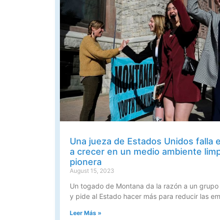
Una jueza de Estados Unidos falla 
a crecer en un medio ambiente limp
pionera
August 15, 2023
Un togado de Montana da la razón a un grupo 
y pide al Estado hacer más para reducir las e
Leer Más »