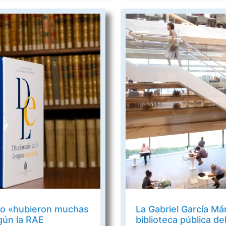
 o «hubieron muchas
La Gabriel García Má
gún la RAE
biblioteca pública d