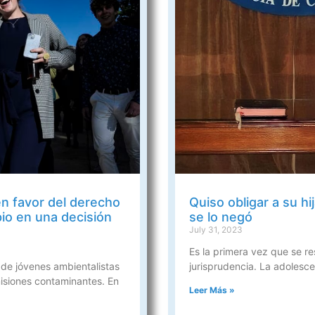
en favor del derecho
Quiso obligar a su hi
io en una decisión
se lo negó
July 31, 2023
Es la primera vez que se re
de jóvenes ambientalistas
jurisprudencia. La adoles
misiones contaminantes. En
Leer Más »