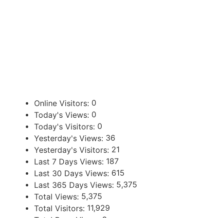
ENLACES DE INTERÉS
U
Poder Judicial de la Provincia de Jujuy
0
Online Visitors:
0
Today's Views:
0
Today's Visitors:
36
Yesterday's Views:
21
Yesterday's Visitors:
187
Last 7 Days Views:
615
Last 30 Days Views:
5,375
Last 365 Days Views:
5,375
Total Views:
11,929
Total Visitors: