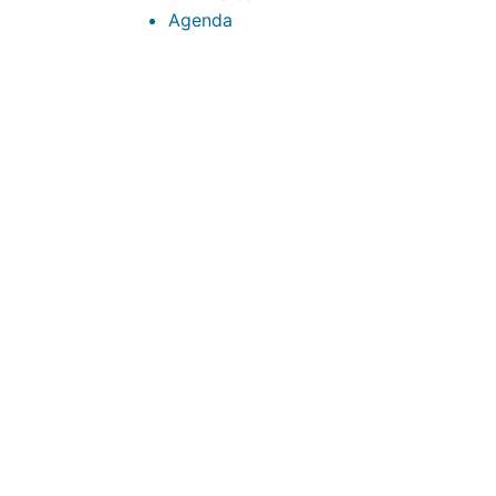
Agenda
CONTACTOS
sibju@justiciajujuy.gov.ar
388 423-8001