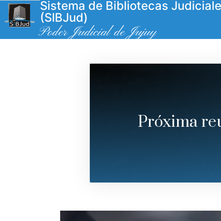
Sistema de Bibliotecas Judicial
(SIBJud)
Poder Judicial de Jujuy
Próxima reu