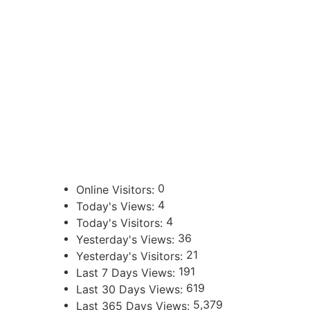
CONTACTOS
sibju@justiciajujuy.gov.ar
388 423-8001
ENLACES DE INTERÉS
Poder Judicial de la Provincia de Jujuy
0
Online Visitors:
4
Today's Views:
4
Today's Visitors:
36
Yesterday's Views:
21
Yesterday's Visitors:
191
Last 7 Days Views:
619
Last 30 Days Views:
5,379
Last 365 Days Views: