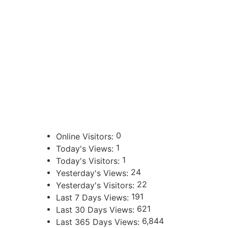
CONTACTOS
sibju@justiciajujuy.gov.ar
388 423-8001
ENLACES DE INTERÉS
Poder Judicial de la Provincia de Jujuy
0
Online Visitors:
1
Today's Views:
1
Today's Visitors:
24
Yesterday's Views:
22
Yesterday's Visitors:
191
Last 7 Days Views:
621
Last 30 Days Views:
6,844
Last 365 Days Views: