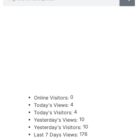
CONTACTOS
sibju@justiciajujuy.gov.ar
388 423-8001
ENLACES DE INTERÉS
Poder Judicial de la Provincia de Jujuy
0
Online Visitors:
4
Today's Views:
4
Today's Visitors:
10
Yesterday's Views:
10
Yesterday's Visitors:
176
Last 7 Days Views: