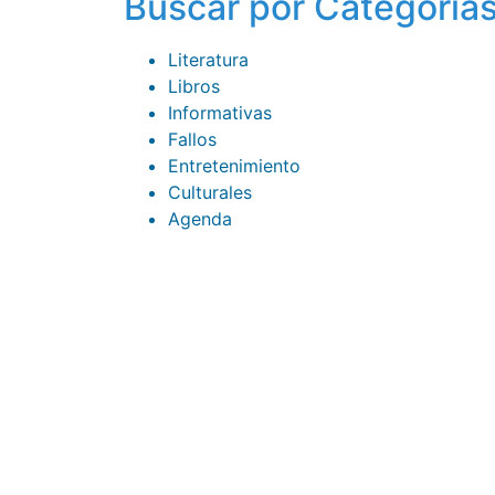
Buscar por Categoría
Literatura
Libros
Informativas
Fallos
Entretenimiento
Culturales
Agenda
CONTACTOS
sibju@justiciajujuy.gov.ar
388 423-8001