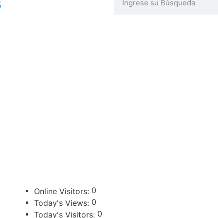
s
ENLACES DE INTERÉS
U
Poder Judicial de la Provincia de Jujuy
0
Online Visitors:
0
Today's Views:
0
Today's Visitors: