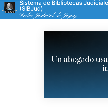
Sistema de Bibliotecas Judicial
(SIBJud)
Poder Judicial de Jujuy
Un abogado usa 
i