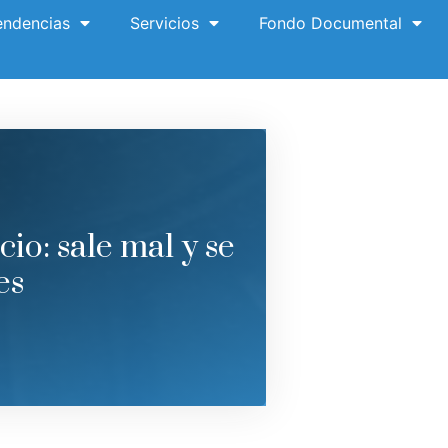
ndencias
Servicios
Fondo Documental
o: sale mal y se
es