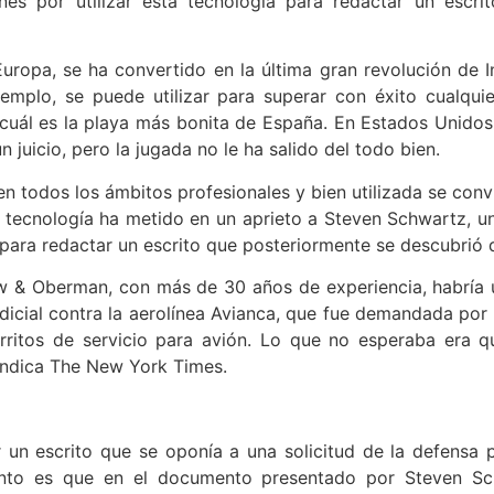
nes por utilizar esta tecnología para redactar un escr
opa, se ha convertido en la última gran revolución de Inte
mplo, se puede utilizar para superar con éxito cualquie
ál es la playa más bonita de España. En Estados Unidos
 juicio, pero la jugada no le ha salido del todo bien.
te en todos los ámbitos profesionales y bien utilizada se con
a tecnología ha metido en un aprieto a Steven Schwartz, 
 para redactar un escrito que posteriormente se descubrió 
w & Oberman, con más de 30 años de experiencia, habría uti
dicial contra la aerolínea Avianca, que fue demandada por
rritos de servicio para avión. Lo que no esperaba era 
 indica The New York Times.
 un escrito que se oponía a una solicitud de la defensa p
unto es que en el documento presentado por Steven Sch