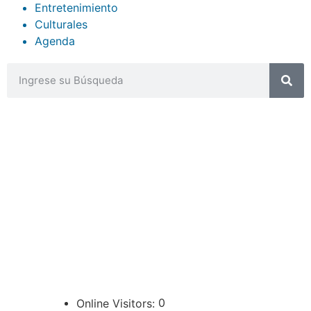
Entretenimiento
Culturales
Agenda
CONTACTOS
sibju@justiciajujuy.gov.ar
388 423-8001
ENLACES DE INTERÉS
Poder Judicial de la Provincia de Jujuy
0
Online Visitors: