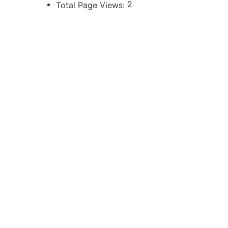
2
Total Page Views:
UBICACIÓN
Independencia 360 - Planta Baja