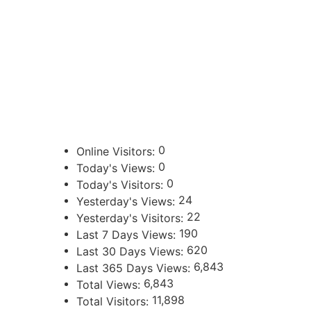
CONTACTOS
sibju@justiciajujuy.gov.ar
388 423-8001
ENLACES DE INTERÉS
Poder Judicial de la Provincia de Jujuy
0
Online Visitors:
0
Today's Views:
0
Today's Visitors:
24
Yesterday's Views:
22
Yesterday's Visitors:
190
Last 7 Days Views:
620
Last 30 Days Views:
6,843
Last 365 Days Views:
6,843
Total Views:
11,898
Total Visitors: