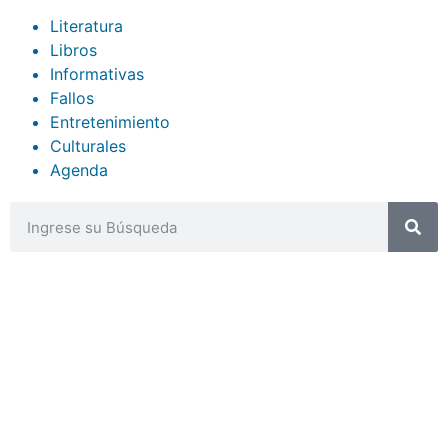
Literatura
Libros
Informativas
Fallos
Entretenimiento
Culturales
Agenda
CONTACTOS
sibju@justiciajujuy.gov.ar
388 423-8001