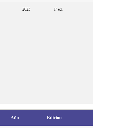
2023
1º ed.
Año
Edición