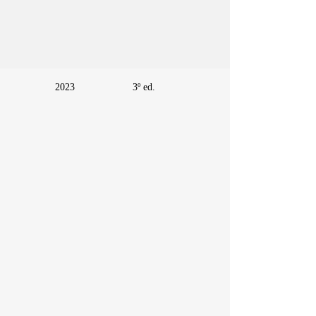
2023
3º ed.