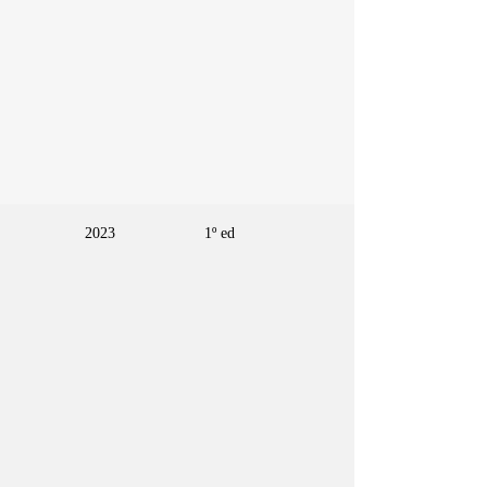
2023
1º ed