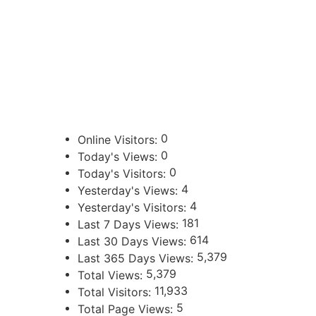
sibju@justiciajujuy.gov.ar
388 423-8001
ENLACES DE INTERÉS
Poder Judicial de la Provincia de Jujuy
0
Online Visitors:
0
Today's Views:
0
Today's Visitors:
4
Yesterday's Views:
4
Yesterday's Visitors:
181
Last 7 Days Views:
614
Last 30 Days Views:
5,379
Last 365 Days Views:
5,379
Total Views:
11,933
Total Visitors:
5
Total Page Views: