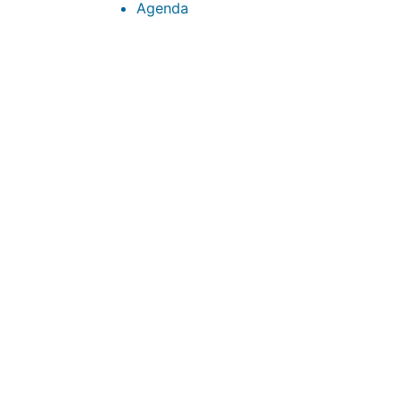
Agenda
CONTACTOS
sibju@justiciajujuy.gov.ar
388 423-8001