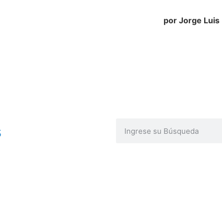
e Luis Borg
s