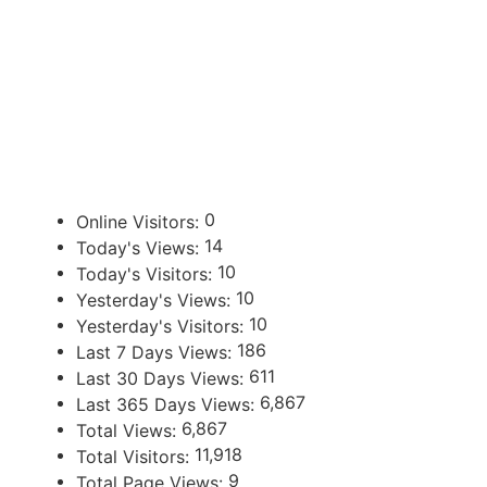
ENLACES DE INTERÉS
U
Poder Judicial de la Provincia de Jujuy
0
Online Visitors:
14
Today's Views:
10
Today's Visitors:
10
Yesterday's Views:
10
Yesterday's Visitors:
186
Last 7 Days Views:
611
Last 30 Days Views:
6,867
Last 365 Days Views:
6,867
Total Views:
11,918
Total Visitors:
9
Total Page Views: