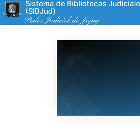
Sistema de Bibliotecas Judicial
(SIBJud)
Poder Judicial de Jujuy