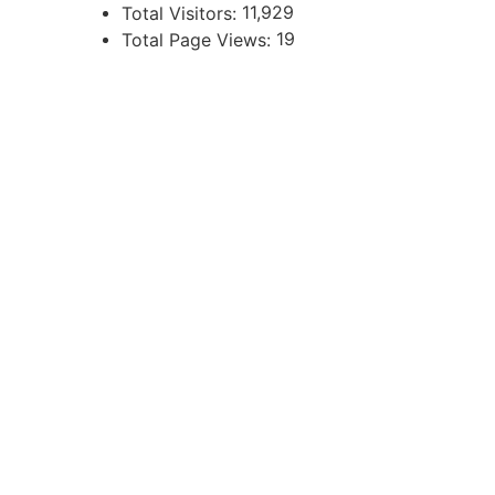
11,929
Total Visitors:
19
Total Page Views:
UBICACIÓN
Independencia 360 - Planta Baja