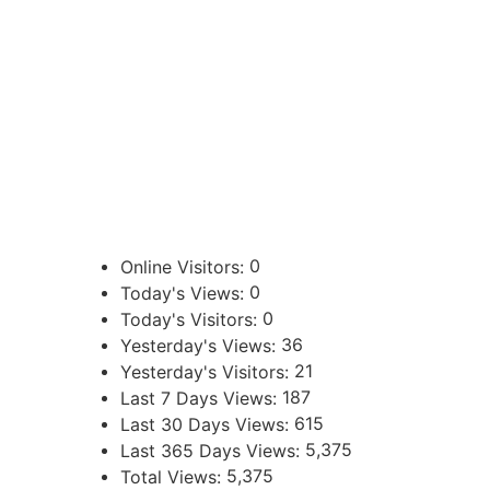
CONTACTOS
sibju@justiciajujuy.gov.ar
388 423-8001
ENLACES DE INTERÉS
Poder Judicial de la Provincia de Jujuy
0
Online Visitors:
0
Today's Views:
0
Today's Visitors:
36
Yesterday's Views:
21
Yesterday's Visitors:
187
Last 7 Days Views:
615
Last 30 Days Views:
5,375
Last 365 Days Views:
5,375
Total Views: