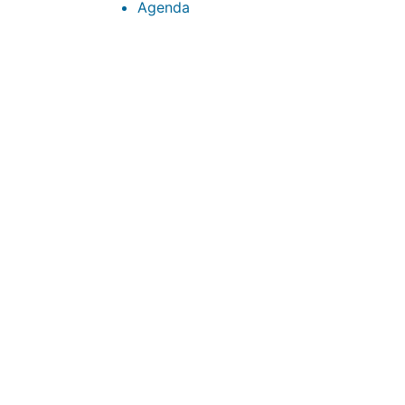
Agenda
CONTACTOS
sibju@justiciajujuy.gov.ar
388 423-8001