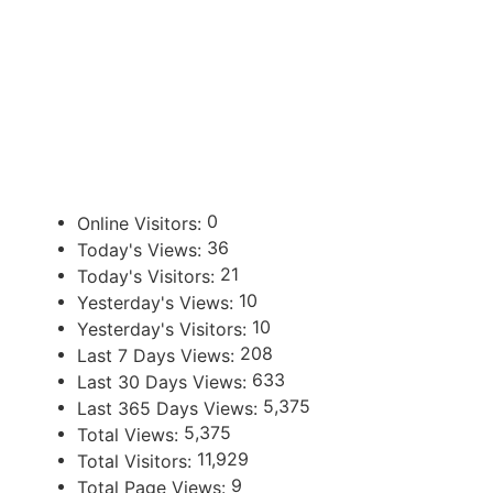
ENLACES DE INTERÉS
U
Poder Judicial de la Provincia de Jujuy
0
Online Visitors:
36
Today's Views:
21
Today's Visitors:
10
Yesterday's Views:
10
Yesterday's Visitors:
208
Last 7 Days Views:
633
Last 30 Days Views:
5,375
Last 365 Days Views:
5,375
Total Views:
11,929
Total Visitors:
9
Total Page Views: