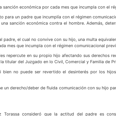
na sanción económica por cada mes que incumpla con el r
ito para un padre que incumplía con el régimen comunicacio
una sanción económica contra el hombre. Además, determi
 padre, el cual no convive con su hijo, una multa equivalent
ada mes que incumpla con el régimen comunicacional prev
les repercute en su propio hijo afectando sus derechos r
la titular del Juzgado en lo Civil, Comercial y Familia de 
i bien no puede ser revertido el desinterés por los hijo
ene un derecho/deber de fluida comunicación con su hijo par
z Torassa consideró que la actitud del padre es consi