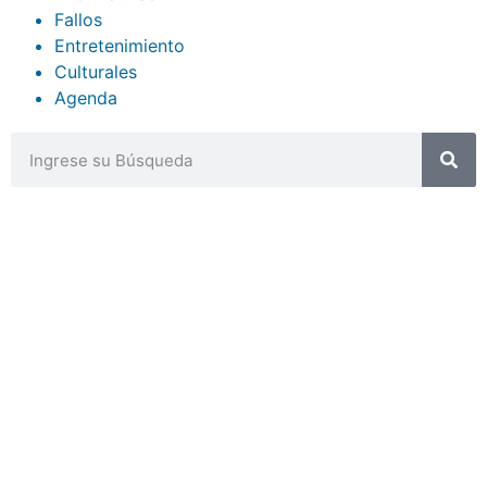
Fallos
Entretenimiento
Culturales
Agenda
CONTACTOS
sibju@justiciajujuy.gov.ar
388 423-8001
ENLACES DE INTERÉS
Poder Judicial de la Provincia de Jujuy