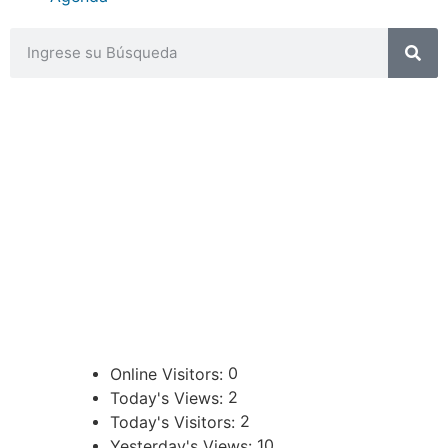
CONTACTOS
sibju@justiciajujuy.gov.ar
388 423-8001
ENLACES DE INTERÉS
Poder Judicial de la Provincia de Jujuy
0
Online Visitors:
2
Today's Views:
2
Today's Visitors:
10
Yesterday's Views: