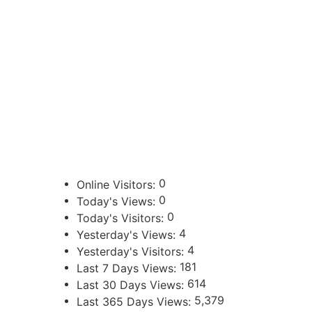
CONTACTOS
sibju@justiciajujuy.gov.ar
388 423-8001
ENLACES DE INTERÉS
Poder Judicial de la Provincia de Jujuy
0
Online Visitors:
0
Today's Views:
0
Today's Visitors:
4
Yesterday's Views:
4
Yesterday's Visitors:
181
Last 7 Days Views:
614
Last 30 Days Views:
5,379
Last 365 Days Views: