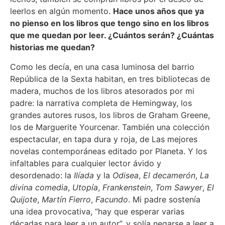
leerlos en algún momento.
Hace unos años que ya
no pienso en los libros que tengo sino en los libros
que me quedan por leer. ¿Cuántos serán? ¿Cuántas
historias me quedan?
Como les decía, en una casa luminosa del barrio
República de la Sexta habitan, en tres bibliotecas de
madera, muchos de los libros atesorados por mi
padre: la narrativa completa de Hemingway, los
grandes autores rusos, los libros de Graham Greene,
los de Marguerite Yourcenar. También una colección
espectacular, en tapa dura y roja, de Las mejores
novelas contemporáneas editado por Planeta. Y los
infaltables para cualquier lector ávido y
desordenado: la
Ilíada
y la
Odisea
,
El decamerón
,
La
divina comedia
,
Utopía
,
Frankenstein
,
Tom Sawyer
,
El
Quijote
,
Martín Fierro
,
Facundo
. Mi padre sostenía
una idea provocativa, “hay que esperar varias
décadas para leer a un autor”, y solía negarse a leer a