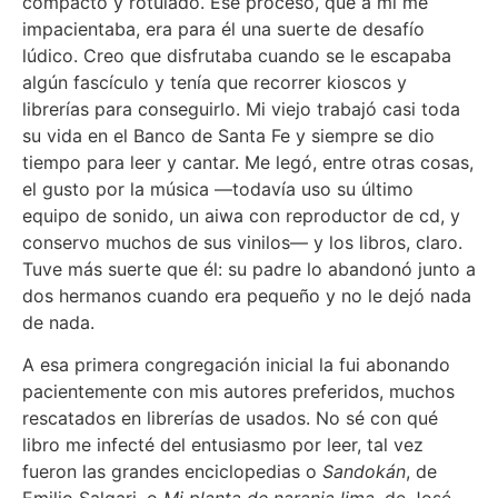
compacto y rotulado. Ese proceso, que a mí me
impacientaba, era para él una suerte de desafío
lúdico. Creo que disfrutaba cuando se le escapaba
algún fascículo y tenía que recorrer kioscos y
librerías para conseguirlo. Mi viejo trabajó casi toda
su vida en el Banco de Santa Fe y siempre se dio
tiempo para leer y cantar. Me legó, entre otras cosas,
el gusto por la música —todavía uso su último
equipo de sonido, un aiwa con reproductor de cd, y
conservo muchos de sus vinilos— y los libros, claro.
Tuve más suerte que él: su padre lo abandonó junto a
dos hermanos cuando era pequeño y no le dejó nada
de nada.
A esa primera congregación inicial la fui abonando
pacientemente con mis autores preferidos, muchos
rescatados en librerías de usados. No sé con qué
libro me infecté del entusiasmo por leer, tal vez
fueron las grandes enciclopedias o
Sandokán
, de
Emilio Salgari, o
Mi planta de naranja lima
, de José