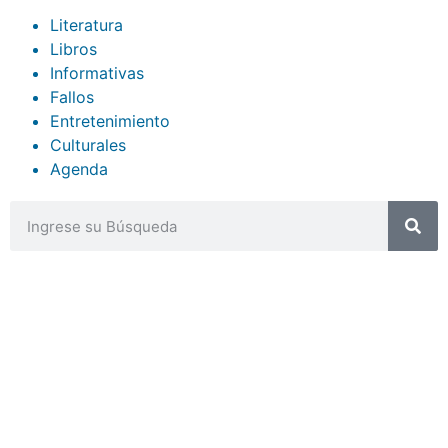
Literatura
Libros
Informativas
Fallos
Entretenimiento
Culturales
Agenda
CONTACTOS
sibju@justiciajujuy.gov.ar
388 423-8001