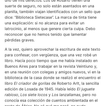
uno de mis defectos. Los de Rosario tienen una
suerte de seguro, no solo están asentados en una
planilla, también viajan identificados con un sello que
dice: “Biblioteca Sietecase”. La marca de tinta tiene
una explicación: si no alcanza para evitar un
latrocinio, al menos que genere cierta culpa. Debo
reconocer que no hemos tenido que lamentar
pérdidas graves.
A la vez, quiero aprovechar la escritura de este texto
para confesar, con vergüenza, que una vez robé un
libro. Hacía poco tiempo que me había instalado en
Buenos Aires para trabajar en la revista Veintiuno y,
en una reunión con colegas y amigos nuevos, vi en la
biblioteca de la casa donde se realizó el encuentro el
libro
El criador de gorilas
de Roberto Arlt, la sencilla
edición de Losada de 1945. Había leído
El juguete
rabioso
,
Los siete locos
y
Los lanzallamas
, pero no
conocía esa colección de cuentos ambientada en el
norte de África. No sé qué me pasó, no pude